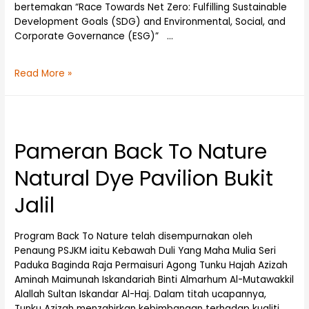
bertemakan “Race Towards Net Zero: Fulfilling Sustainable
Development Goals (SDG) and Environmental, Social, and
Corporate Governance (ESG)” …
Read More »
Pameran Back To Nature
Natural Dye Pavilion Bukit
Jalil
Program Back To Nature telah disempurnakan oleh
Penaung PSJKM iaitu Kebawah Duli Yang Maha Mulia Seri
Paduka Baginda Raja Permaisuri Agong Tunku Hajah Azizah
Aminah Maimunah Iskandariah Binti Almarhum Al-Mutawakkil
Alallah Sultan Iskandar Al-Haj. Dalam titah ucapannya,
Tunku Azizah menzahirkan kebimbangan terhadap kualiti