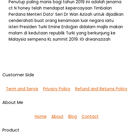
Penutup paling manis bagi tahun 2019 ini adalah jenama
ct N honey telah mendapat kepercayaan Timbalan
Perdana Menteri Dato’ Seri Dr Wan Azizah untuk dijadikan
cenderahati buat orang kenamaan luar negara iaitu
isteri Presiden Turki Emine Erdoğan didalam majlis makan
malam di kedutaan republik Turki yang berkunjung ke
Malaysia sempena KL summit 2019. IG drwanazizah
Customer Side
Term and Servis
Privacy Policy
Refund and Returns Policy
About Me
Home
About
Blog
Contact
Product