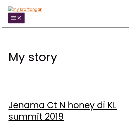
Skip
to
Main
content
Menu
My story
Jenama Ct N honey di KL
summit 2019