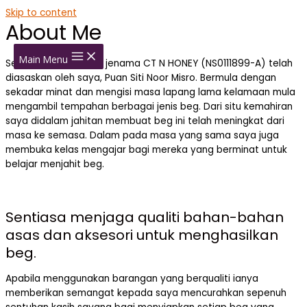
Skip to content
About Me
Main Menu
Semenjak tahun 2013 jenama CT N HONEY (NS0111899-A) telah
diasaskan oleh saya, Puan Siti Noor Misro. Bermula dengan
sekadar minat dan mengisi masa lapang lama kelamaan mula
mengambil tempahan berbagai jenis beg. Dari situ kemahiran
saya didalam jahitan membuat beg ini telah meningkat dari
masa ke semasa. Dalam pada masa yang sama saya juga
membuka kelas mengajar bagi mereka yang berminat untuk
belajar menjahit beg.
Sentiasa menjaga qualiti bahan-bahan
asas dan aksesori untuk menghasilkan
beg.
Apabila menggunakan barangan yang berqualiti ianya
memberikan semangat kepada saya mencurahkan sepenuh