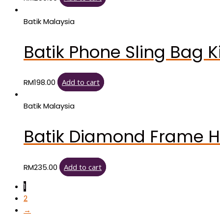
Batik Malaysia
Batik Phone Sling Bag 
RM
198.00
Add to cart
Batik Malaysia
Batik Diamond Frame 
RM
235.00
Add to cart
1
2
→