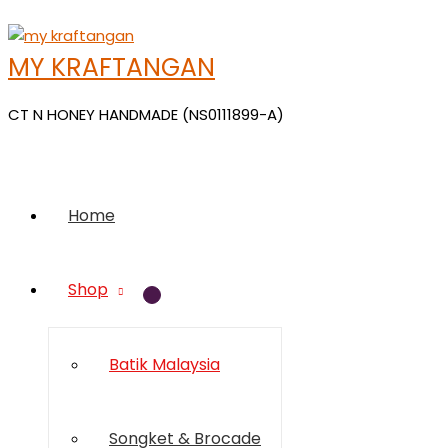
Skip
to
MY KRAFTANGAN
content
CT N HONEY HANDMADE (NS0111899-A)
Home
Shop
Menu
Toggle
Batik Malaysia
Songket & Brocade