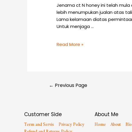
Jenama ct N honey ini telah mula
lebih menumpukan jualan atas ta
Lama kelamaan diatas permintaan 
Untuk menjaga …
Read More »
←
Previous Page
Customer Side
About Me
Term and Servis
Privacy Policy
Home
About
Blo
Refund and Returns Policy