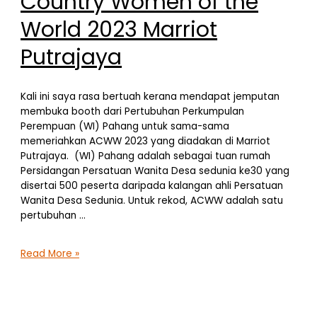
Country Women of the
World 2023 Marriot
Putrajaya
Kali ini saya rasa bertuah kerana mendapat jemputan
membuka booth dari Pertubuhan Perkumpulan
Perempuan (WI) Pahang untuk sama-sama
memeriahkan ACWW 2023 yang diadakan di Marriot
Putrajaya. (WI) Pahang adalah sebagai tuan rumah
Persidangan Persatuan Wanita Desa sedunia ke30 yang
disertai 500 peserta daripada kalangan ahli Persatuan
Wanita Desa Sedunia. Untuk rekod, ACWW adalah satu
pertubuhan …
ACWW
Read More »
Associated
Country
Women
of