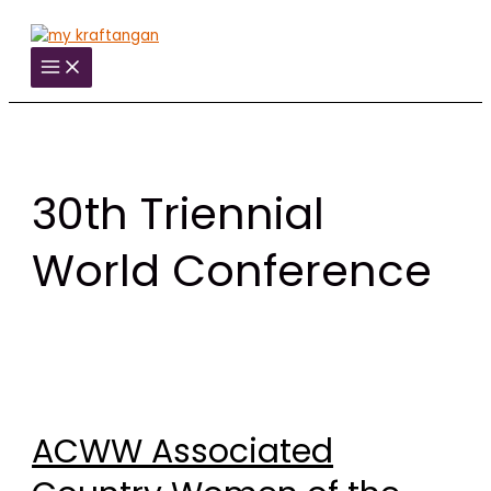
Skip
to
Main
content
Menu
30th Triennial
World Conference
ACWW Associated