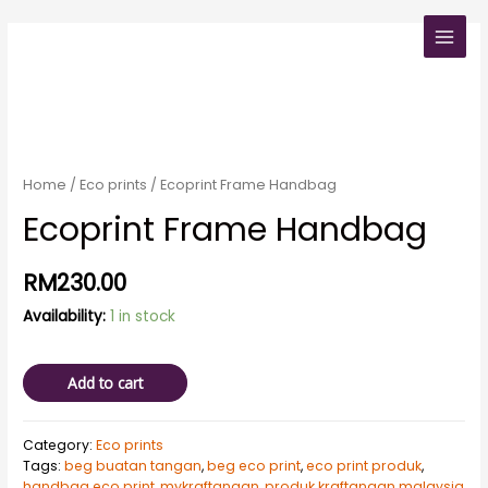
Home
/
Eco prints
/ Ecoprint Frame Handbag
Ecoprint Frame Handbag
RM
230.00
Availability:
1 in stock
Add to cart
Category:
Eco prints
Tags:
beg buatan tangan
,
beg eco print
,
eco print produk
,
handbag eco print
,
mykraftangan
,
produk kraftangan malaysia