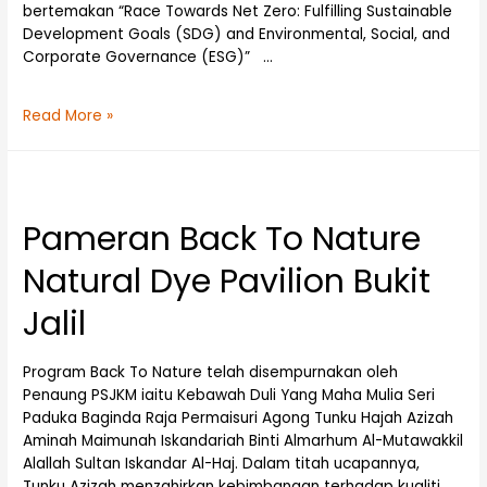
bertemakan “Race Towards Net Zero: Fulfilling Sustainable
Development Goals (SDG) and Environmental, Social, and
Corporate Governance (ESG)” …
Read More »
Pameran Back To Nature
Natural Dye Pavilion Bukit
Jalil
Program Back To Nature telah disempurnakan oleh
Penaung PSJKM iaitu Kebawah Duli Yang Maha Mulia Seri
Paduka Baginda Raja Permaisuri Agong Tunku Hajah Azizah
Aminah Maimunah Iskandariah Binti Almarhum Al-Mutawakkil
Alallah Sultan Iskandar Al-Haj. Dalam titah ucapannya,
Tunku Azizah menzahirkan kebimbangan terhadap kualiti